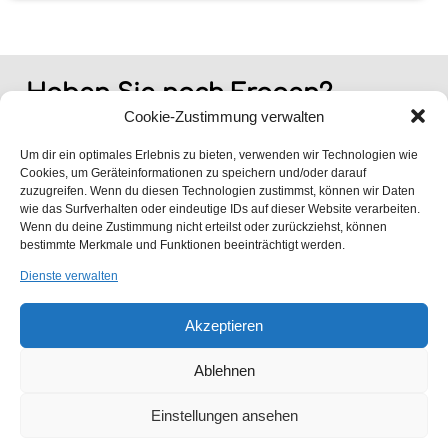
Haben Sie noch Fragen?
Cookie-Zustimmung verwalten
Haben Sie eine Frage zu unseren Dienstleistungen, Service oder
Produkten, rufen Sie uns einfach an oder nutzen Sie ganz unkompliziert
Um dir ein optimales Erlebnis zu bieten, verwenden wir Technologien wie
unser Kontaktformular. Wir melden uns dann umgehend bei Ihnen zurück.
Cookies, um Geräteinformationen zu speichern und/oder darauf
zuzugreifen. Wenn du diesen Technologien zustimmst, können wir Daten
wie das Surfverhalten oder eindeutige IDs auf dieser Website verarbeiten.
Wenn du deine Zustimmung nicht erteilst oder zurückziehst, können
bestimmte Merkmale und Funktionen beeinträchtigt werden.
Dienste verwalten
Akzeptieren
Ablehnen
Einstellungen ansehen