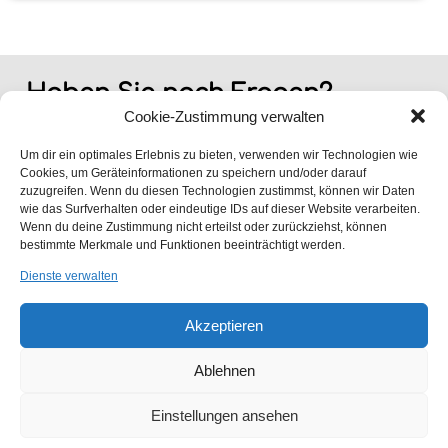
Haben Sie noch Fragen?
Cookie-Zustimmung verwalten
Haben Sie eine Frage zu unseren Dienstleistungen, Service oder
Produkten, rufen Sie uns einfach an oder nutzen Sie ganz unkompliziert
Um dir ein optimales Erlebnis zu bieten, verwenden wir Technologien wie
unser Kontaktformular. Wir melden uns dann umgehend bei Ihnen zurück.
Cookies, um Geräteinformationen zu speichern und/oder darauf
zuzugreifen. Wenn du diesen Technologien zustimmst, können wir Daten
wie das Surfverhalten oder eindeutige IDs auf dieser Website verarbeiten.
Wenn du deine Zustimmung nicht erteilst oder zurückziehst, können
bestimmte Merkmale und Funktionen beeinträchtigt werden.
Dienste verwalten
Akzeptieren
Ablehnen
Einstellungen ansehen